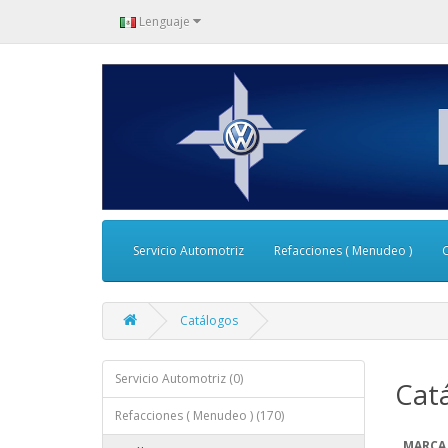
Lenguaje
Servicio Automotriz
Refacciones ( Menudeo )
Catálogos
Servicio Automotriz (0)
Cat
Refacciones ( Menudeo ) (170)
MARCA