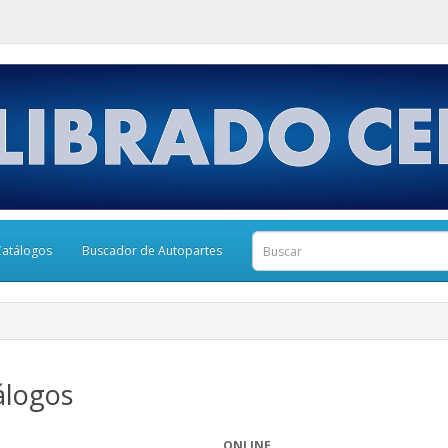
Catálogos
Buscador de Autopartes
álogos
ONLINE